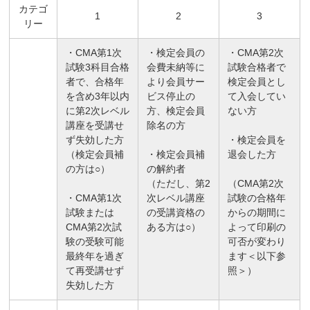
カテゴ
1
2
3
リー
・CMA第1次
・検定会員の
・CMA第2次
試験3科目合格
会費未納等に
試験合格者で
者で、合格年
より会員サー
検定会員とし
を含め3年以内
ビス停止の
て入会してい
に第2次レベル
方、検定会員
ない方
講座を受講せ
除名の方
ず失効した方
・検定会員を
（検定会員補
・検定会員補
退会した方
の方は○）
の解約者
（ただし、第2
（CMA第2次
・CMA第1次
次レベル講座
試験の合格年
試験または
の受講資格の
からの期間に
CMA第2次試
ある方は○）
よって印刷の
験の受験可能
可否が変わり
最終年を過ぎ
ます＜以下参
て再受講せず
照＞）
失効した方