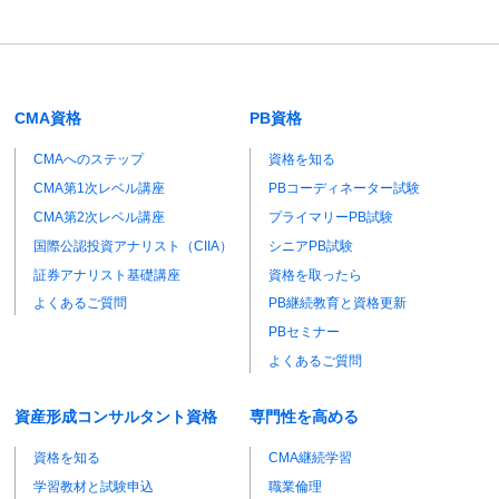
CMA資格
PB資格
CMAへのステップ
資格を知る
CMA第1次レベル講座
PBコーディネーター試験
CMA第2次レベル講座
プライマリーPB試験
国際公認投資アナリスト（CIIA）
シニアPB試験
証券アナリスト基礎講座
資格を取ったら
よくあるご質問
PB継続教育と資格更新
PBセミナー
よくあるご質問
資産形成コンサルタント資格
専門性を高める
資格を知る
CMA継続学習
学習教材と試験申込
職業倫理