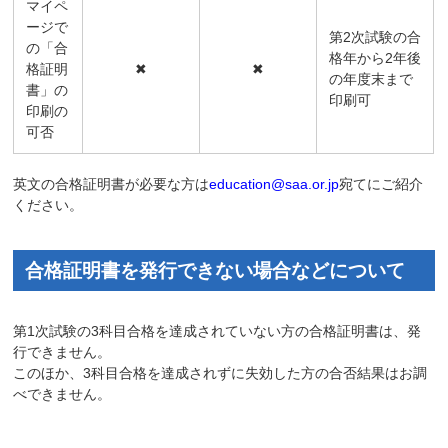
マイペ
ージで
第2次試験の合
の「合
格年から2年後
格証明
✖
✖
の年度末まで
書」の
印刷可
印刷の
可否
英文の合格証明書が必要な方は
education@saa.or.jp
宛てにご紹介
ください。
合格証明書を発行できない場合などについて
第1次試験の3科目合格を達成されていない方の合格証明書は、発
行できません。
このほか、3科目合格を達成されずに失効した方の合否結果はお調
べできません。