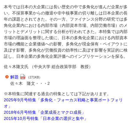
本号では日本の大企業には長い歴史の中で多角化が進んだ企業が多
い。不採算事業からの撤退や非中核事業の切り離しは日本企業の長
年の課題とされてきた。その一方、ファイナンス分野の研究では多
角化企業内における内部市場（内部資本市場、内部労働市場）のメ
リットとデメリットに関する分析が行われてきた。本特集では内部
市場の理論面を整理した後に、日本の多角化企業における内部資本
市場の機能と企業価値への影響、多角化が現金保有・ペイアウトに
及ぼす影響、多角化が労働投資の効率性に及ぼす影響を実証的に検
証し、日本企業の多角化企業評価へのインプリケーションを探る。
佐々木隆文氏 （中央大学 総合政策学部 教授）
解題
（271KB）
佐々木 隆文・・・2
※本特集に関連する過去の特集としては下記があります。
2025年9月号特集「多角化・フォーカス戦略と事業ポートフォリ
オ」
2018年6月号特集「企業成長とマクロ成長」
2015年10月号特集「日本企業の選択と集中」