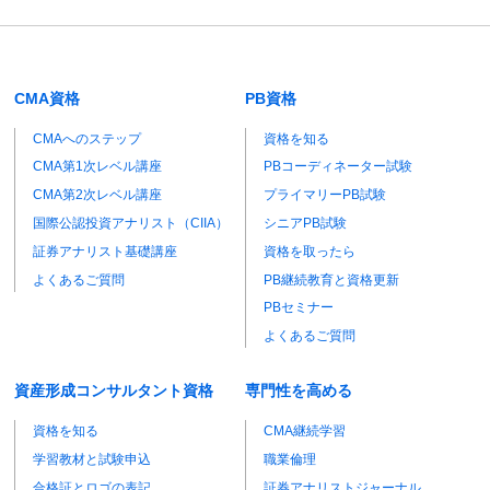
CMA資格
PB資格
CMAへのステップ
資格を知る
CMA第1次レベル講座
PBコーディネーター試験
CMA第2次レベル講座
プライマリーPB試験
国際公認投資アナリスト（CIIA）
シニアPB試験
証券アナリスト基礎講座
資格を取ったら
よくあるご質問
PB継続教育と資格更新
PBセミナー
よくあるご質問
資産形成コンサルタント資格
専門性を高める
資格を知る
CMA継続学習
学習教材と試験申込
職業倫理
合格証とロゴの表記
証券アナリストジャーナル