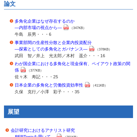
論文
多角化企業はなぜ存在するのか
―内部市場の視点から―
（347KB）
牛島 辰男・・・6
事業部間の生産性分散と企業内投資配分
―探索としての多角化とガバナンス―
（378KB）
武田 智／井上 光太郎／木村 遥介・・・16
わが国企業における多角化と現金保有、ペイアウト政策の関
係
（377KB）
佐々木 寿記・・・25
日本企業の多角化と労働投資効率性
（411KB）
久保 克行／小澤 彩子・・・35
展望
会計研究におけるアナリスト研究
―BERTopicを用いて―