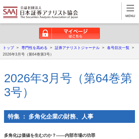
マイページはこちら
トップ
>
専門性を高める
>
証券アナリストジャーナル
>
各号目次一覧
>
2026年3月号（第64巻第3号）
2026年3月号（第64巻第
3号）
特集 ： 多角化企業の財務、人事
多角化は価値を生むのか？――内部市場の功罪