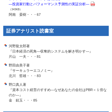
―投資家行動とパフォーマンス予測性の実証分析―
（343KB）
阿南 晏樹・・・67
証券アナリスト読書室
河野龍太郎著
『日本経済の死角―収奪的システムを解き明かす―』
片山 一夫・・・81
野田由美子著
『サーキュラーエコノミー』
北川 哲雄・・・83
野口真人著
『資本コスト経営のすすめ―なぜあなたの会社はPBR＜１倍な
のか―』
金 鉉玉・・・85