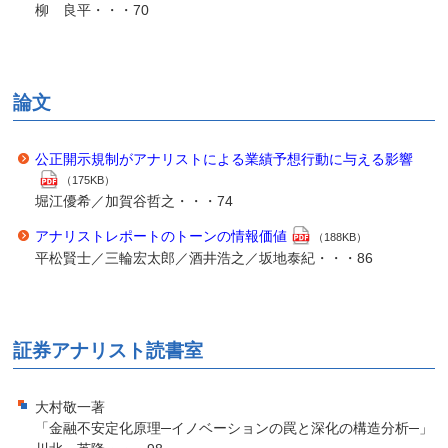
柳 良平・・・70
論文
公正開示規制がアナリストによる業績予想行動に与える影響
（175KB）
堀江優希／加賀谷哲之・・・74
アナリストレポートのトーンの情報価値
（188KB）
平松賢士／三輪宏太郎／酒井浩之／坂地泰紀・・・86
証券アナリスト読書室
大村敬一著
「金融不安定化原理─イノベーションの罠と深化の構造分析─」