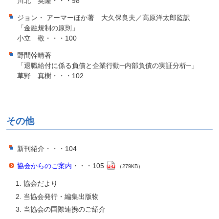
川北 英隆・・・98
ジョン・ アーマーほか著 大久保良夫／高原洋太郎監訳
「金融規制の原則」
小立 敬・・・100
野間幹晴著
「退職給付に係る負債と企業行動─内部負債の実証分析─」
草野 真樹・・・102
その他
新刊紹介・・・104
協会からのご案内
・・・105
（279KB）
協会だより
当協会発行・編集出版物
当協会の国際連携のご紹介