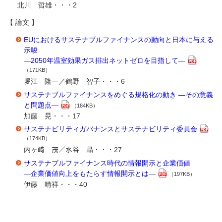
北川 哲雄・・・2
【 論文 】
EUにおけるサステナブルファイナンスの動向と日本に与える
示唆
―2050年温室効果ガス排出ネットゼロを目指して―
（171KB）
堀江 隆一／鶴野 智子・・・6
サステナブルファイナンスをめぐる規格化の動き ―その意義
と問題点―
（184KB）
加藤 晃・・・17
サステナビリティガバナンスとサステナビリティ委員会
（174KB）
内ヶ﨑 茂／水谷 晶・・・27
サステナブルファイナンス時代の情報開示と企業価値
―企業価値向上をもたらす情報開示とは―
（197KB）
伊藤 晴祥・・・40