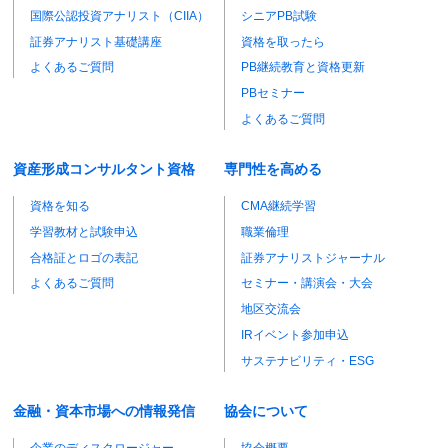
国際公認投資アナリスト（CIIA）
シニアPB試験
証券アナリスト基礎講座
資格を取ったら
よくあるご質問
PB継続教育と資格更新
PBセミナー
よくあるご質問
資産形成コンサルタント資格
専門性を高める
資格を知る
CMA継続学習
学習教材と試験申込
職業倫理
合格証とロゴの表記
証券アナリストジャーナル
よくあるご質問
セミナー・講演会・大会
地区交流会
IRイベント参加申込
サステナビリティ・ESG
金融・資本市場への情報発信
協会について
企業のディスクロージャー
協会概要