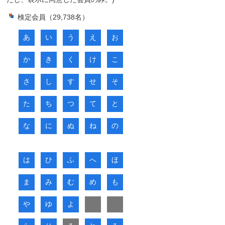
検定会員（29,738名）
あ
い
う
え
お
か
き
く
け
こ
さ
し
す
せ
そ
た
ち
つ
て
と
な
に
ぬ
ね
の
は
ひ
ふ
へ
ほ
ま
み
む
め
も
や
ゆ
よ