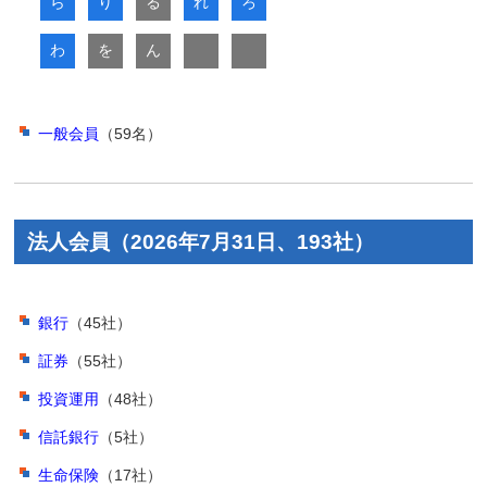
ら
り
る
れ
ろ
わ
を
ん
一般会員
（59名）
法人会員（2026年7月31日、193社）
銀行
（45社）
証券
（55社）
投資運用
（48社）
信託銀行
（5社）
生命保険
（17社）