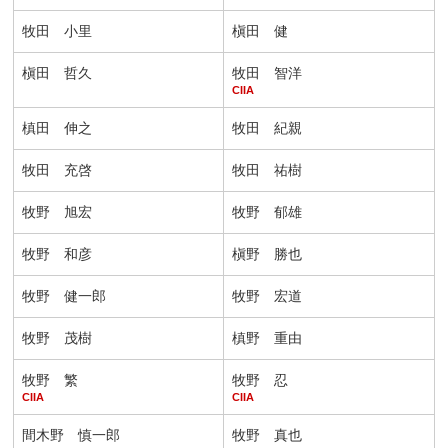
牧田 小里
槇田 健
槇田 哲久
牧田 智洋
CIIA
槙田 伸之
牧田 紀親
牧田 充啓
牧田 祐樹
牧野 旭宏
牧野 郁雄
牧野 和彦
槇野 勝也
牧野 健一郎
牧野 宏道
牧野 茂樹
槙野 重由
牧野 繁
牧野 忍
CIIA
CIIA
間木野 慎一郎
牧野 真也