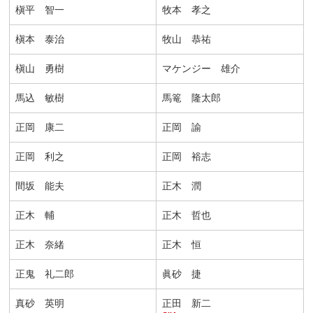
槇平 智一
牧本 孝之
槇本 泰治
牧山 恭祐
槇山 勇樹
マケンジー 雄介
馬込 敏樹
馬篭 隆太郎
正岡 康二
正岡 諭
正岡 利之
正岡 裕志
間坂 能夫
正木 潤
正木 輔
正木 哲也
正木 奈緒
正木 恒
正鬼 礼二郎
眞砂 捷
真砂 英明
正田 新二