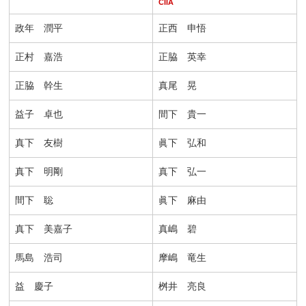
CIIA
政年 潤平
正西 申悟
正村 嘉浩
正脇 英幸
正脇 幹生
真尾 晃
益子 卓也
間下 貴一
真下 友樹
眞下 弘和
真下 明剛
真下 弘一
間下 聡
眞下 麻由
真下 美嘉子
真嶋 碧
馬島 浩司
摩嶋 竜生
益 慶子
桝井 亮良