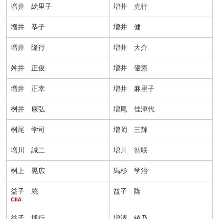
増井 絵里子
増井 克行
増井 恭子
増井 健
増井 隆行
増井 大介
舛井 正俊
増井 優憲
増井 正幸
増井 麻里子
桝井 康弘
増尾 佳津代
桝尾 学司
増岡 三輝
増川 誠二
増川 智咲
桝上 晃広
馬杉 学治
益子 統
益子 隆
CIIA
益子 博行
増澤 綾乃