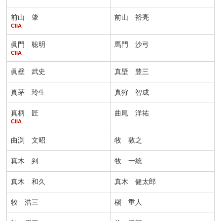
前山 肇
前山 裕亮
CIIA
眞門 聡明
馬門 沙弓
CIIA
眞壁 武史
真壁 豊三
真茅 玲生
真狩 智成
真柄 匠
曲尾 洋祐
CIIA
曲渕 文昭
牧 敦之
真木 到
牧 一統
真木 和久
真木 健太郎
牧 浩三
槇 重人