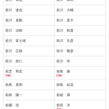
前川 達也
前川 大輔
前川 直毅
前川 直大
前川 治樹
前川 裕貴
前川 富士雄
前川 文彦
前川 正樹
前川 雅彦
前川 悠仁
前川 等
前芝 和宏
前島 修
CIIA
CIIA
前島 英和
前島 結花
前島 陽一
前岨 満
前園 浩
前田 洋