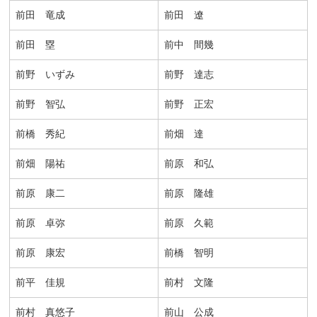
前田 竜成
前田 遼
前田 塁
前中 間幾
前野 いずみ
前野 達志
前野 智弘
前野 正宏
前橋 秀紀
前畑 達
前畑 陽祐
前原 和弘
前原 康二
前原 隆雄
前原 卓弥
前原 久範
前原 康宏
前橋 智明
前平 佳規
前村 文隆
前村 真悠子
前山 公成