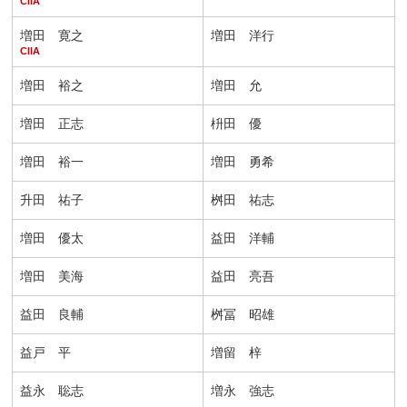
CIIA
増田 寛之
増田 洋行
CIIA
増田 裕之
増田 允
増田 正志
枡田 優
増田 裕一
増田 勇希
升田 祐子
桝田 祐志
増田 優太
益田 洋輔
増田 美海
益田 亮吾
益田 良輔
桝冨 昭雄
益戸 平
増留 梓
益永 聡志
増永 強志