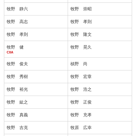
牧野 静六
牧野 崇昭
牧野 高志
牧野 孝則
牧野 孝則
牧野 隆文
牧野 健
牧野 晃久
CIIA
牧野 俊夫
槙野 尚
牧野 秀樹
牧野 宏章
牧野 裕光
牧野 浩之
牧野 紘之
牧野 正俊
牧野 真義
牧野 充孝
牧野 吉克
牧原 広幸