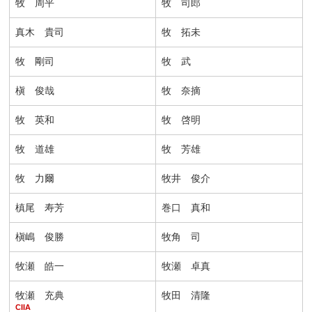
牧 周平
牧 司郎
真木 貴司
牧 拓未
牧 剛司
牧 武
槇 俊哉
牧 奈摘
牧 英和
牧 啓明
牧 道雄
牧 芳雄
牧 力爾
牧井 俊介
槙尾 寿芳
巻口 真和
槇嶋 俊勝
牧角 司
牧瀬 皓一
牧瀬 卓真
牧瀬 充典
牧田 清隆
CIIA