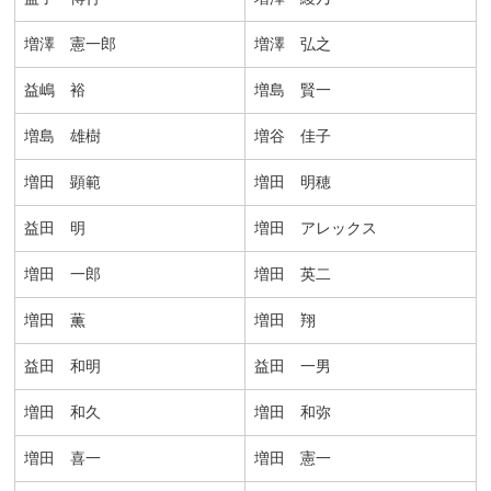
増澤 憲一郎
増澤 弘之
益嶋 裕
増島 賢一
増島 雄樹
増谷 佳子
増田 顕範
増田 明穂
益田 明
増田 アレックス
増田 一郎
増田 英二
増田 薫
増田 翔
益田 和明
益田 一男
増田 和久
増田 和弥
増田 喜一
増田 憲一