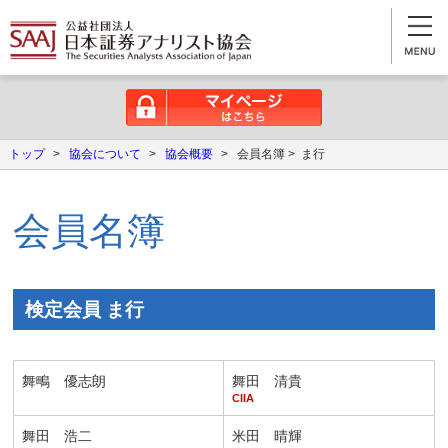
マイページはこちら
トップ
>
協会について
>
協会概要
>
会員名簿 > ま行
会員名簿
検定会員 ま行
舞鴫 優志朗
舞田 清貴
CIIA
舞田 浩二
米田 晴輝