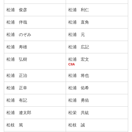
松浦 俊彦
松浦 利仁
松浦 伴哉
松浦 直角
松浦 のぞみ
松浦 元
松浦 寿雄
松浦 広記
松浦 弘樹
松浦 宏文
CIIA
松浦 正治
松浦 将也
松浦 正幸
松浦 佑希
松浦 有記
松浦 勇佑
松浦 遼太郎
松栄 共紘
松枝 篤
松枝 誠