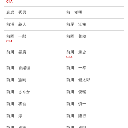
CIIA
真岩 秀男
前 孝明
前浦 義人
前尾 江祐
前岡 一郎
前岡 菜穂
CIIA
前川 晃廣
前川 篤史
CIIA
前川 香緒理
前川 一幸
前川 憲嗣
前川 健太郎
前川 さやか
前川 俊輔
前川 将吾
前川 慎一
前川 淳
前川 隆行
前川 卓志
前川 卓郎