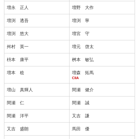
増永 正人
増野 大作
増渕 透吾
増渕 寧
増渕 悠大
増宮 守
舛村 英一
増元 啓太
枡本 康平
桝本 敏弘
増本 稔
増森 拓馬
CIIA
増山 真輝人
間瀬 健介
間瀬 仁
間瀬 誠
間瀬 洋平
又吉 謙
又吉 盛朗
馬田 優