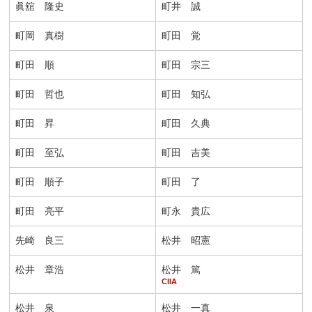
眞舘 隆史
町井 誠
町岡 真樹
町田 覚
町田 順
町田 宗三
町田 哲也
町田 知弘
町田 昇
町田 久典
町田 至弘
町田 吉美
町田 順子
町田 了
町田 亮平
町永 貴広
先崎 良三
松井 昭憲
松井 章浩
松井 篤
CIIA
松井 泉
松井 一真