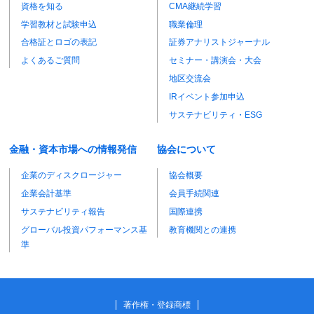
資格を知る
CMA継続学習
学習教材と試験申込
職業倫理
合格証とロゴの表記
証券アナリストジャーナル
よくあるご質問
セミナー・講演会・大会
地区交流会
IRイベント参加申込
サステナビリティ・ESG
金融・資本市場への情報発信
協会について
企業のディスクロージャー
協会概要
企業会計基準
会員手続関連
サステナビリティ報告
国際連携
グローバル投資パフォーマンス基
教育機関との連携
準
著作権・登録商標