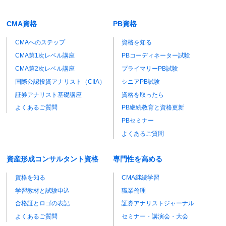
CMA資格
PB資格
CMAへのステップ
資格を知る
CMA第1次レベル講座
PBコーディネーター試験
CMA第2次レベル講座
プライマリーPB試験
国際公認投資アナリスト（CIIA）
シニアPB試験
証券アナリスト基礎講座
資格を取ったら
よくあるご質問
PB継続教育と資格更新
PBセミナー
よくあるご質問
資産形成コンサルタント資格
専門性を高める
資格を知る
CMA継続学習
学習教材と試験申込
職業倫理
合格証とロゴの表記
証券アナリストジャーナル
よくあるご質問
セミナー・講演会・大会