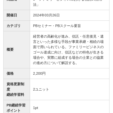
法」
開催日
2024年03月26日
カテゴリ
PBセミナー・PBスクール要旨
経営者の高齢化が進み、信託・任意後見・遺
言といった多様な手段が事業承継・相続の場
面で用いられている。ファミリービジネスの
概要
ゴール達成に向け、信託などの特色が生きる
場合や、実際に組成する場合の士業との協業
の進め方について解説する。
価格
2,200円
資格更新制
度
2
ユニット
継続学習料
PB継続学習
1
pt
ポイント