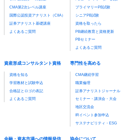
CMA第2次レベル講座
プライマリーPB試験
国際公認投資アナリスト（CIIA）
シニアPB試験
証券アナリスト基礎講座
資格を取ったら
よくあるご質問
PB継続教育と資格更新
PBセミナー
よくあるご質問
資産形成コンサルタント資格
専門性を高める
資格を知る
CMA継続学習
学習教材と試験申込
職業倫理
合格証とロゴの表記
証券アナリストジャーナル
よくあるご質問
セミナー・講演会・大会
地区交流会
IRイベント参加申込
サステナビリティ・ESG
金融・資本市場への情報発信
協会について