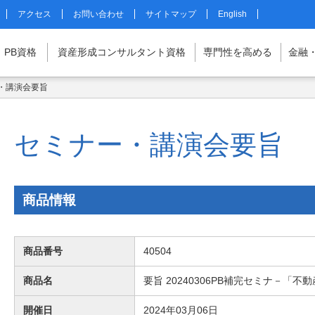
アクセス
お問い合わせ
サイトマップ
English
PB
資格
資産形成
コンサルタント
資格
専門性を
高める
金融
・講演会要旨
マイページはこちら
セミナー・講演会要旨
商品情報
商品番号
40504
商品名
要旨 20240306PB補完セミナ－「
開催日
2024年03月06日