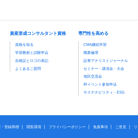
資産形成コンサルタント資格
専門性を高める
資格を知る
CMA継続学習
学習教材と試験申込
職業倫理
合格証とロゴの表記
証券アナリストジャーナル
よくあるご質問
セミナー・講演会・大会
地区交流会
IRイベント参加申込
サステナビリティ・ESG
権・登録商標
閲覧環境
プライバシーポリシー
免責事項
ご意見
リ