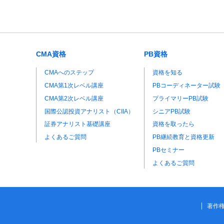
CMA資格
PB資格
CMAへのステップ
資格を知る
CMA第1次レベル講座
PBコーディネーター試験
CMA第2次レベル講座
プライマリーPB試験
国際公認投資アナリスト（CIIA）
シニアPB試験
証券アナリスト基礎講座
資格を取ったら
よくあるご質問
PB継続教育と資格更新
PBセミナー
よくあるご質問
著作