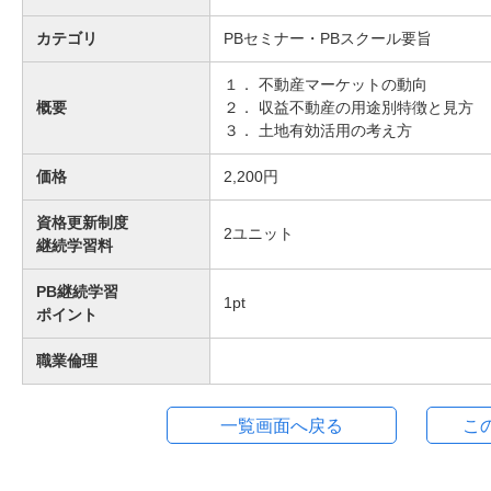
カテゴリ
PBセミナー・PBスクール要旨
１． 不動産マーケットの動向
概要
２． 収益不動産の用途別特徴と見方
３． 土地有効活用の考え方
価格
2,200円
資格更新制度
2
ユニット
継続学習料
PB継続学習
1
pt
ポイント
職業倫理