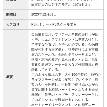
顧客起点のビジネスモデルに変容せよ」
開催日
2023年12月01日
カテゴリ
PBセミナー・PBスクール要旨
金融業界においてリテール事業の頭打ちが続
く中、ウェルスマネジメントは事業の柱とし
て重要な位置づけを持ち始めている。金融機
関が相対する顧客像も、格差進行による富裕
層のスケール化、金融リテラシー向上など、
構成・志向の変容が見られるとともに、規制
変化や新興プレーヤー参入など外部環境も複
雑化してきている。
このような環境の下、人生100年時代、顧客の
概要
ライフステージが常に変容していく中で、顧
客の人生を理解し、中長期で寄り添いながら
資産に関する相談パートナーとなりえる金融
機関が、業界のトップティアプレーヤーとし
てのポジションを確固たるものにする。
本セミナーではセグメントごとの顧客ニー