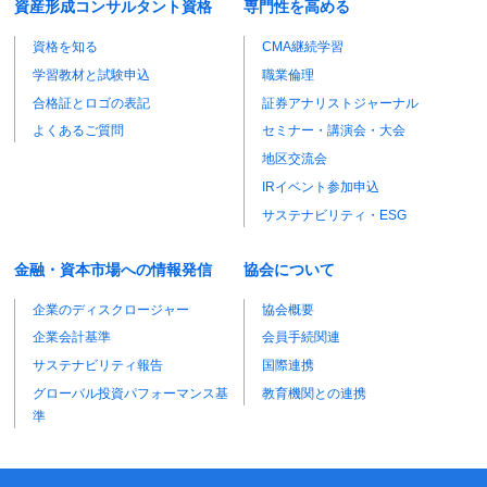
資産形成コンサルタント資格
専門性を高める
資格を知る
CMA継続学習
学習教材と試験申込
職業倫理
合格証とロゴの表記
証券アナリストジャーナル
よくあるご質問
セミナー・講演会・大会
地区交流会
IRイベント参加申込
サステナビリティ・ESG
金融・資本市場への情報発信
協会について
企業のディスクロージャー
協会概要
企業会計基準
会員手続関連
サステナビリティ報告
国際連携
グローバル投資パフォーマンス基
教育機関との連携
準