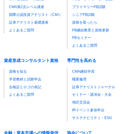
CMA第2次レベル講座
プライマリーPB試験
国際公認投資アナリスト（CIIA）
シニアPB試験
証券アナリスト基礎講座
資格を取ったら
よくあるご質問
PB継続教育と資格更新
PBセミナー
よくあるご質問
資産形成コンサルタント資格
専門性を高める
資格を知る
CMA継続学習
学習教材と試験申込
職業倫理
合格証とロゴの表記
証券アナリストジャーナル
よくあるご質問
セミナー・講演会・大会
地区交流会
IRイベント参加申込
サステナビリティ・ESG
金融・資本市場への情報発信
協会について