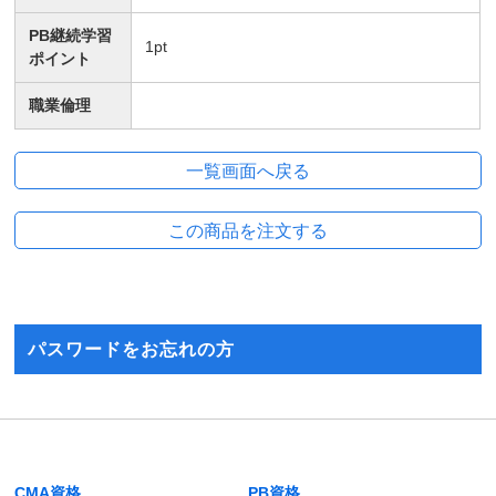
PB継続学習
1
pt
ポイント
職業倫理
パスワードをお忘れの方
CMA資格
PB資格