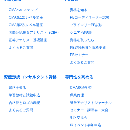
CMAへのステップ
資格を知る
CMA第1次レベル講座
PBコーディネーター試験
CMA第2次レベル講座
プライマリーPB試験
国際公認投資アナリスト（CIIA）
シニアPB試験
証券アナリスト基礎講座
資格を取ったら
よくあるご質問
PB継続教育と資格更新
PBセミナー
よくあるご質問
資産形成コンサルタント資格
専門性を高める
資格を知る
CMA継続学習
学習教材と試験申込
職業倫理
合格証とロゴの表記
証券アナリストジャーナル
よくあるご質問
セミナー・講演会・大会
地区交流会
IRイベント参加申込