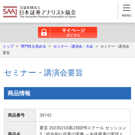
マイページはこちら
トップ
>
専門性を高める
>
セミナー・講演会・大会
>
セミナー・講演会
要旨
セミナー・講演会要旨
商品情報
商品番号
39742
要旨 20230216第23回PBスクール セッション
商品名
3「総合的な提案の実務 ～全体最適の実現と