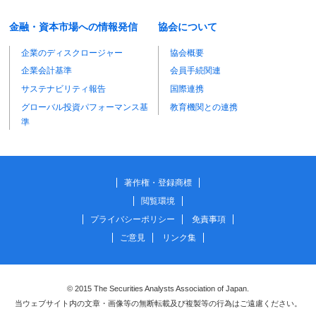
金融・資本市場への情報発信
協会について
企業のディスクロージャー
協会概要
企業会計基準
会員手続関連
サステナビリティ報告
国際連携
グローバル投資パフォーマンス基
教育機関との連携
準
著作権・登録商標
閲覧環境
プライバシーポリシー
免責事項
ご意見
リンク集
© 2015 The Securities Analysts Association of Japan.
当ウェブサイト内の文章・画像等の無断転載及び複製等の行為はご遠慮ください。