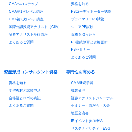
CMAへのステップ
資格を知る
CMA第1次レベル講座
PBコーディネーター試験
CMA第2次レベル講座
プライマリーPB試験
国際公認投資アナリスト（CIIA）
シニアPB試験
証券アナリスト基礎講座
資格を取ったら
よくあるご質問
PB継続教育と資格更新
PBセミナー
よくあるご質問
資産形成コンサルタント資格
専門性を高める
資格を知る
CMA継続学習
学習教材と試験申込
職業倫理
合格証とロゴの表記
証券アナリストジャーナル
よくあるご質問
セミナー・講演会・大会
地区交流会
IRイベント参加申込
サステナビリティ・ESG