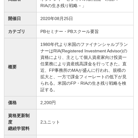
RIAの生き残り戦略－」
開催日
2020年08月25日
カテゴリ
PBセミナー・PBスクール要旨
1980年代より米国のファイナンシャルプラン
ナーはRIA(Registered Investment Advisor)の
資格により、主として個人資産家向け投資一
任業務により資産残高課金を行ってきた。直
概要
近、FP事務所のMAが盛んに行われ、規模の
拡大と、一方で課金フィーレートの低下が見
られる。米国のFP・RIAの生き残り戦略を検
証する。
価格
2,200円
資格更新制
度
2
ユニット
継続学習料