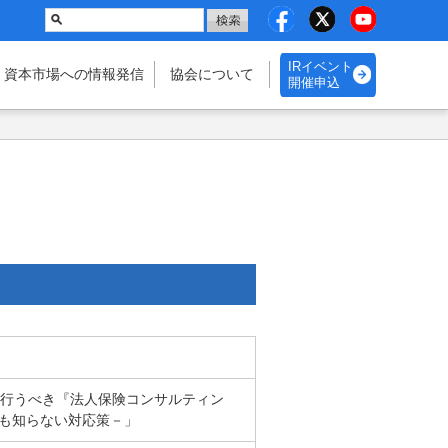
IRイベント
・資本市場
への情報発信
協会に
ついて
開催申込
PBが行うべき『法人保険コンサルティン
誰も知らない対応策－」