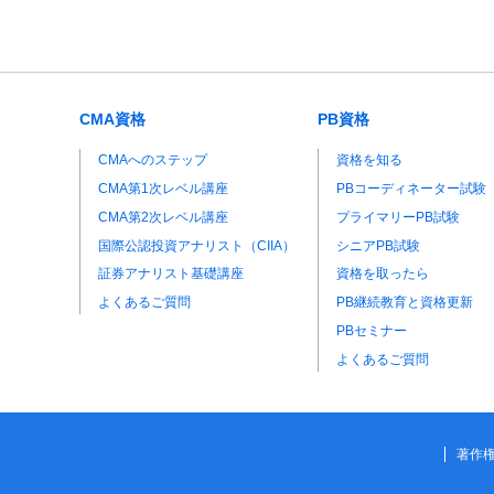
CMA資格
PB資格
CMAへのステップ
資格を知る
CMA第1次レベル講座
PBコーディネーター試験
CMA第2次レベル講座
プライマリーPB試験
国際公認投資アナリスト（CIIA）
シニアPB試験
証券アナリスト基礎講座
資格を取ったら
よくあるご質問
PB継続教育と資格更新
PBセミナー
よくあるご質問
著作