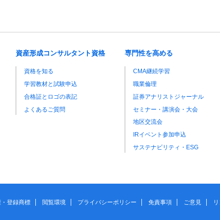
資産形成コンサルタント資格
専門性を高める
資格を知る
CMA継続学習
学習教材と試験申込
職業倫理
合格証とロゴの表記
証券アナリストジャーナル
よくあるご質問
セミナー・講演会・大会
地区交流会
IRイベント参加申込
サステナビリティ・ESG
権・登録商標
閲覧環境
プライバシーポリシー
免責事項
ご意見
リ