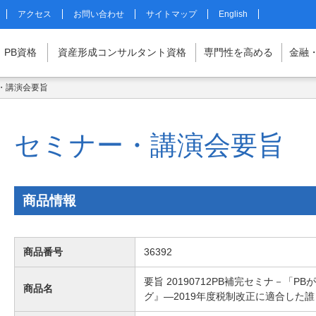
アクセス
お問い合わせ
サイトマップ
English
PB
資格
資産形成
コンサルタント
資格
専門性を
高める
金融
・講演会要旨
マイページはこちら
セミナー・講演会要旨
商品情報
商品番号
36392
要旨 20190712PB補完セミナ－「
商品名
グ』―2019年度税制改正に適合した