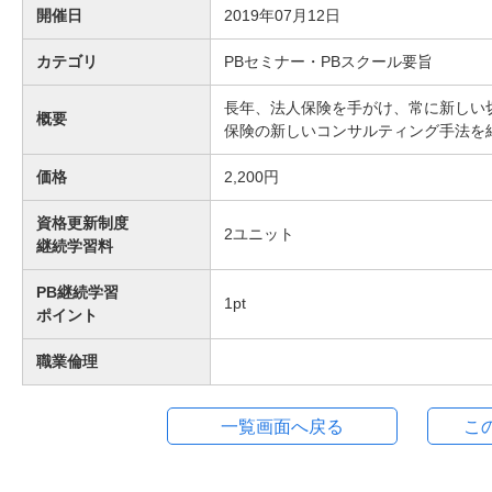
開催日
2019年07月12日
カテゴリ
PBセミナー・PBスクール要旨
長年、法人保険を手がけ、常に新しい
概要
保険の新しいコンサルティング手法を
価格
2,200円
資格更新制度
2
ユニット
継続学習料
PB継続学習
1
pt
ポイント
職業倫理