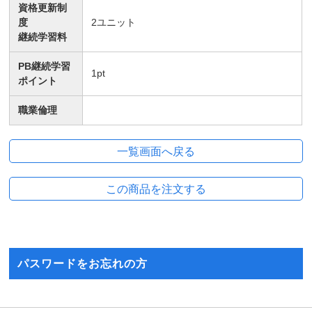
資格更新制
度
2
ユニット
継続学習料
PB継続学習
1
pt
ポイント
職業倫理
パスワードをお忘れの方