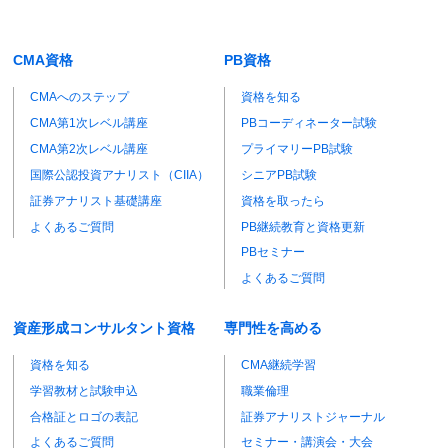
CMA資格
PB資格
CMAへのステップ
資格を知る
CMA第1次レベル講座
PBコーディネーター試験
CMA第2次レベル講座
プライマリーPB試験
国際公認投資アナリスト（CIIA）
シニアPB試験
証券アナリスト基礎講座
資格を取ったら
よくあるご質問
PB継続教育と資格更新
PBセミナー
よくあるご質問
資産形成コンサルタント資格
専門性を高める
資格を知る
CMA継続学習
学習教材と試験申込
職業倫理
合格証とロゴの表記
証券アナリストジャーナル
よくあるご質問
セミナー・講演会・大会