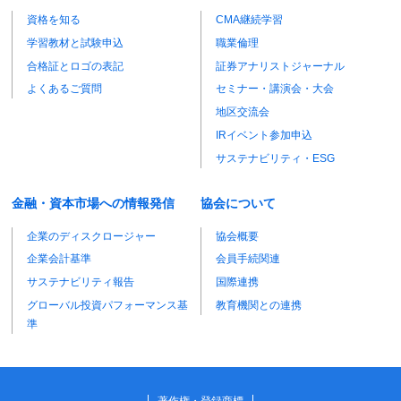
資格を知る
CMA継続学習
学習教材と試験申込
職業倫理
合格証とロゴの表記
証券アナリストジャーナル
よくあるご質問
セミナー・講演会・大会
地区交流会
IRイベント参加申込
サステナビリティ・ESG
金融・資本市場への情報発信
協会について
企業のディスクロージャー
協会概要
企業会計基準
会員手続関連
サステナビリティ報告
国際連携
グローバル投資パフォーマンス基
教育機関との連携
準
著作権・登録商標