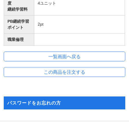
度
4
ユニット
継続学習料
PB継続学習
2
pt
ポイント
職業倫理
パスワードをお忘れの方