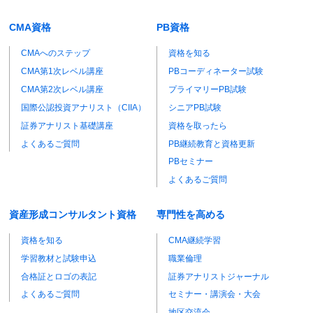
CMA資格
PB資格
CMAへのステップ
資格を知る
CMA第1次レベル講座
PBコーディネーター試験
CMA第2次レベル講座
プライマリーPB試験
国際公認投資アナリスト（CIIA）
シニアPB試験
証券アナリスト基礎講座
資格を取ったら
よくあるご質問
PB継続教育と資格更新
PBセミナー
よくあるご質問
資産形成コンサルタント資格
専門性を高める
資格を知る
CMA継続学習
学習教材と試験申込
職業倫理
合格証とロゴの表記
証券アナリストジャーナル
よくあるご質問
セミナー・講演会・大会
地区交流会