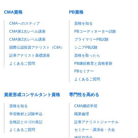
CMA資格
PB資格
CMAへのステップ
資格を知る
CMA第1次レベル講座
PBコーディネーター試験
CMA第2次レベル講座
プライマリーPB試験
国際公認投資アナリスト（CIIA）
シニアPB試験
証券アナリスト基礎講座
資格を取ったら
よくあるご質問
PB継続教育と資格更新
PBセミナー
よくあるご質問
資産形成コンサルタント資格
専門性を高める
資格を知る
CMA継続学習
学習教材と試験申込
職業倫理
合格証とロゴの表記
証券アナリストジャーナル
よくあるご質問
セミナー・講演会・大会
地区交流会