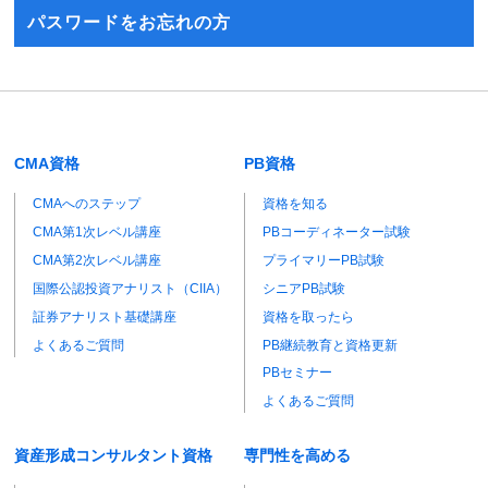
パスワードをお忘れの方
CMA資格
PB資格
CMAへのステップ
資格を知る
CMA第1次レベル講座
PBコーディネーター試験
CMA第2次レベル講座
プライマリーPB試験
国際公認投資アナリスト（CIIA）
シニアPB試験
証券アナリスト基礎講座
資格を取ったら
よくあるご質問
PB継続教育と資格更新
PBセミナー
よくあるご質問
資産形成コンサルタント資格
専門性を高める