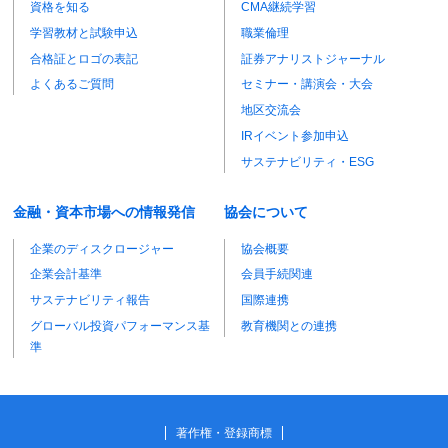
資格を知る
CMA継続学習
学習教材と試験申込
職業倫理
合格証とロゴの表記
証券アナリストジャーナル
よくあるご質問
セミナー・講演会・大会
地区交流会
IRイベント参加申込
サステナビリティ・ESG
金融・資本市場への情報発信
協会について
企業のディスクロージャー
協会概要
企業会計基準
会員手続関連
サステナビリティ報告
国際連携
グローバル投資パフォーマンス基
教育機関との連携
準
著作権・登録商標