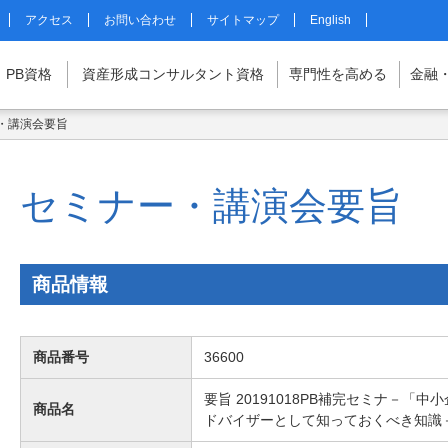
アクセス
お問い合わせ
サイトマップ
English
PB
資格
資産形成
コンサルタント
資格
専門性を
高める
金融
・講演会要旨
マイページはこちら
セミナー・講演会要旨
商品情報
商品番号
36600
要旨 20191018PB補完セミナ－「
商品名
ドバイザーとして知っておくべき知識