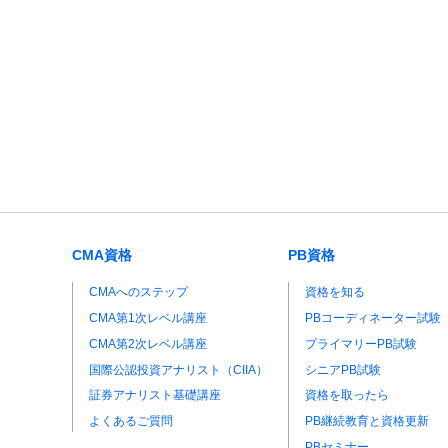
CMA資格
PB資格
CMAへのステップ
資格を知る
CMA第1次レベル講座
PBコーディネーター試験
CMA第2次レベル講座
プライマリーPB試験
国際公認投資アナリスト（CIIA）
シニアPB試験
証券アナリスト基礎講座
資格を取ったら
よくあるご質問
PB継続教育と資格更新
PBセミナー