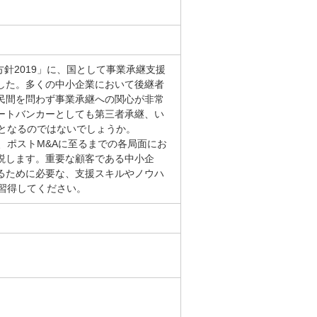
方針2019」に、国として事業承継支援
した。多くの中小企業において後継者
民間を問わず事業承継への関心が非常
ートバンカーとしても第三者承継、い
須となるのではないでしょうか。
、ポストM&Aに至るまでの各局面にお
説します。重要な顧客である中小企
るために必要な、支援スキルやノウハ
習得してください。