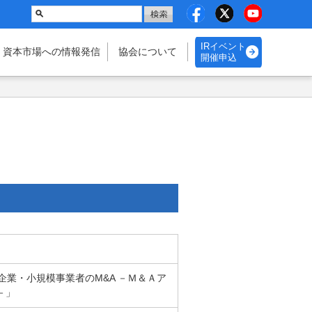
IRイベント
・資本市場
への情報発信
協会に
ついて
開催申込
中小企業・小規模事業者のM&A －Ｍ＆Ａア
－」