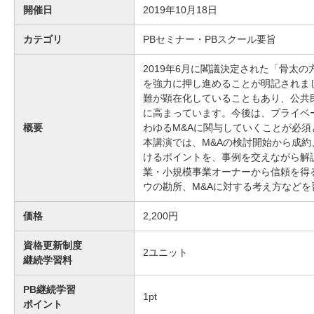
開催日
2019年10月18日
カテゴリ
PBセミナー・PBスクール要旨
2019年6月に閣議決定された「骨太の
を強力に押し進めることが明記されま
難が顕在化していることもあり、公共
に高まっています。今後は、プライベ
概要
わゆるM&Aに関与していくことが必
本講演では、M&Aの検討開始から成約
けるポイントを、事例を交えながら解
業・小規模事業オーナーから信頼を得
ウの勘所、M&Aに対する考え方などを
価格
2,200円
資格更新制度
2
ユニット
継続学習料
PB継続学習
1
pt
ポイント