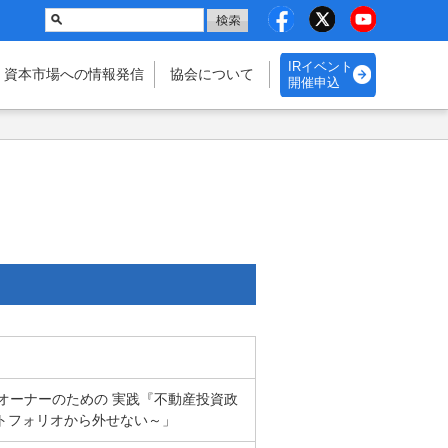
IRイベント
・資本市場
への情報発信
協会に
ついて
開催申込
企業オーナーのための 実践『不動産投資政
トフォリオから外せない～」