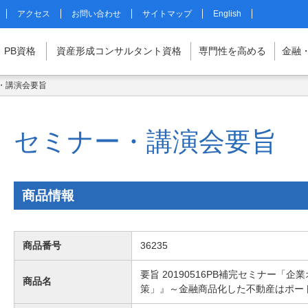
アクセス
お問い合わせ
サイトマップ
English
PB
資格
資産形成
コンサルタント
資格
専門性を
高める
金融
・講演会要旨
マイページはこちら
セミナー・講演会要旨
商品情報
商品番号
36235
要旨 20190516PB補完セミナー「
商品名
策」』～金融商品化した不動産はポー