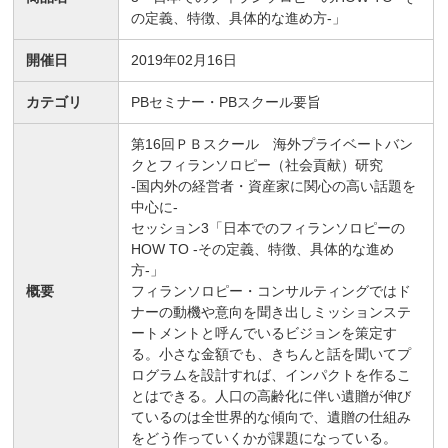
の定義、特徴、具体的な進め方-」
開催日
2019年02月16日
カテゴリ
PBセミナー・PBスクール要旨
第16回ＰＢスクール 海外プライベートバン
クとフィランソロピー（社会貢献）研究
-国内外の経営者・資産家に関心の高い話題を
中心に-
セッション3「日本でのフィランソロピーの
HOW TO -その定義、特徴、具体的な進め
方-」
概要
フィランソロピー・コンサルティングではド
ナーの動機や意向を聞き出しミッションステ
ートメントと呼んでいるビジョンを策定す
る。小さな金額でも、きちんと話を聞いてプ
ログラムを設計すれば、インパクトを作るこ
とはできる。人口の高齢化に伴い遺贈が伸び
ているのは全世界的な傾向で、遺贈の仕組み
をどう作っていくかが課題になっている。