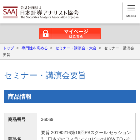
マイページはこちら
トップ
>
専門性を高める
>
セミナー・講演会・大会
>
セミナー・講演会
要旨
セミナー・講演会要旨
商品情報
商品番号
36069
要旨 20190216第16回PBスクール セッション
商品名
3「日本でのフィランソロピーのHOW TO -そ