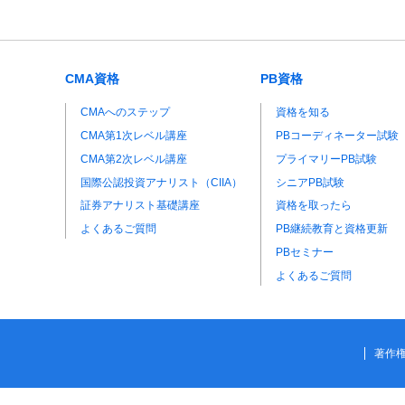
CMA資格
PB資格
CMAへのステップ
資格を知る
CMA第1次レベル講座
PBコーディネーター試験
CMA第2次レベル講座
プライマリーPB試験
国際公認投資アナリスト（CIIA）
シニアPB試験
証券アナリスト基礎講座
資格を取ったら
よくあるご質問
PB継続教育と資格更新
PBセミナー
よくあるご質問
著作