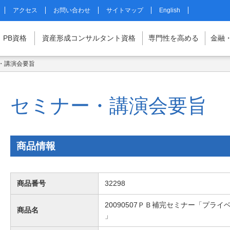
アクセス
お問い合わせ
サイトマップ
English
PB
資格
資産形成
コンサルタント
資格
専門性を
高める
金融
・講演会要旨
マイページはこちら
セミナー・講演会要旨
商品情報
商品番号
32298
20090507ＰＢ補完セミナー「プラ
商品名
」