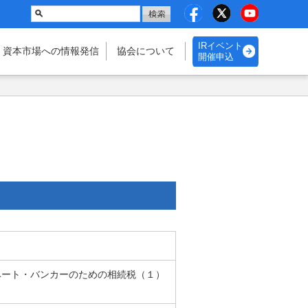
IRイベント
・資本市場
への情報発信
協会に
ついて
開催申込
イベート・バンカーのための相続税（１）