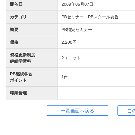
開催日
2009年05月07日
カテゴリ
PBセミナー・PBスクール要旨
概要
PB補完セミナー
価格
2,200円
資格更新制度
2
ユニット
継続学習料
PB継続学習
1
pt
ポイント
職業倫理