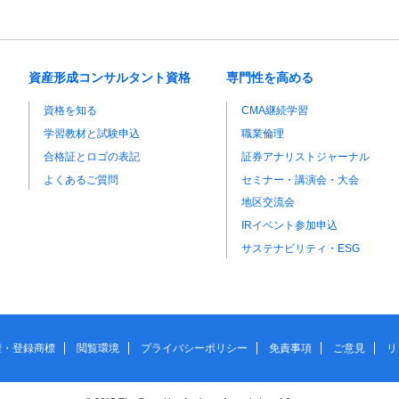
資産形成コンサルタント資格
専門性を高める
資格を知る
CMA継続学習
学習教材と試験申込
職業倫理
合格証とロゴの表記
証券アナリストジャーナル
よくあるご質問
セミナー・講演会・大会
地区交流会
IRイベント参加申込
サステナビリティ・ESG
権・登録商標
閲覧環境
プライバシーポリシー
免責事項
ご意見
リ