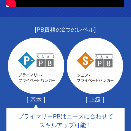
[PB資格の2つのレベル]
[ 基本 ]
[ 上級 ]
プライマリーPBはニーズに合わせて
スキルアップ可能！