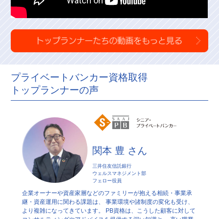
プライベートバンカー資格取得
トップランナーの声
関本 豊 さん
三井住友信託銀行
ウェルスマネジメント部
フェロー役員
な知識
企業オーナーや資産家層などのファミリーが抱える相続・事業承
プライ
できまし
継・資産運用に関わる課題は、 事業環境や諸制度の変化も受け、
資本の
ます。
より複雑になってきています。 PB資格は、こうした顧客に対して
さまの
、これ