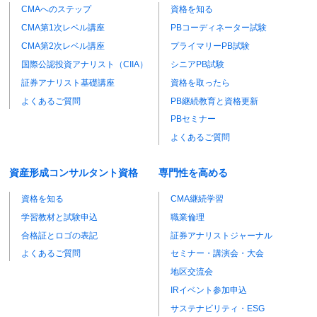
CMAへのステップ
資格を知る
CMA第1次レベル講座
PBコーディネーター試験
CMA第2次レベル講座
プライマリーPB試験
国際公認投資アナリスト（CIIA）
シニアPB試験
証券アナリスト基礎講座
資格を取ったら
よくあるご質問
PB継続教育と資格更新
PBセミナー
よくあるご質問
資産形成コンサルタント資格
専門性を高める
資格を知る
CMA継続学習
学習教材と試験申込
職業倫理
合格証とロゴの表記
証券アナリストジャーナル
よくあるご質問
セミナー・講演会・大会
地区交流会
IRイベント参加申込
サステナビリティ・ESG