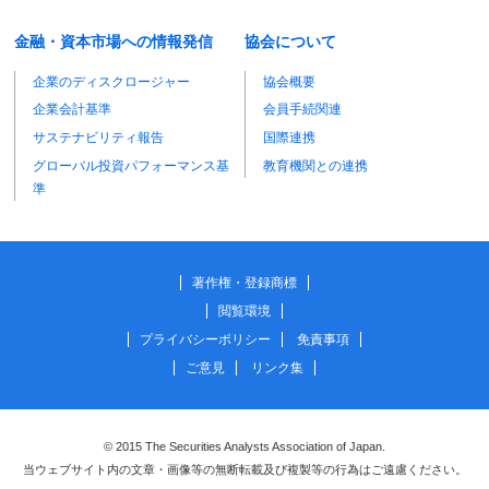
金融・資本市場への情報発信
協会について
企業のディスクロージャー
協会概要
企業会計基準
会員手続関連
サステナビリティ報告
国際連携
グローバル投資パフォーマンス基
教育機関との連携
準
著作権・登録商標
閲覧環境
プライバシーポリシー
免責事項
ご意見
リンク集
© 2015 The Securities Analysts Association of Japan.
当ウェブサイト内の文章・画像等の無断転載及び複製等の行為はご遠慮ください。