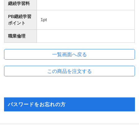
継続学習料
PB継続学習
1
pt
ポイント
職業倫理
パスワードをお忘れの方