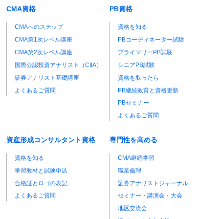
CMA資格
PB資格
CMAへのステップ
資格を知る
CMA第1次レベル講座
PBコーディネーター試験
CMA第2次レベル講座
プライマリーPB試験
国際公認投資アナリスト（CIIA）
シニアPB試験
証券アナリスト基礎講座
資格を取ったら
よくあるご質問
PB継続教育と資格更新
PBセミナー
よくあるご質問
資産形成コンサルタント資格
専門性を高める
資格を知る
CMA継続学習
学習教材と試験申込
職業倫理
合格証とロゴの表記
証券アナリストジャーナル
よくあるご質問
セミナー・講演会・大会
地区交流会