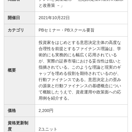
と改善策 －」
開催日
2021年10月22日
カテゴリ
PBセミナー・PBスクール要旨
投資家をはじめとする意思決定主体の高度な
合理性を前提とするファイナンス理論は、学
術的にも実務的にも幅広く応用されている
が、実際の証券市場における妥当性は低いと
指摘されている。このような理論と現実のギ
概要
ャップを埋める役割を期待されているのが、
行動ファイナンスである。意思決定上の歪み
の源泉と行動ファイナンスの基礎概念につい
て概観したうえで、資産運用や政策面への応
用例を紹介する。
価格
2,200円
資格更新制
度
2
ユニット