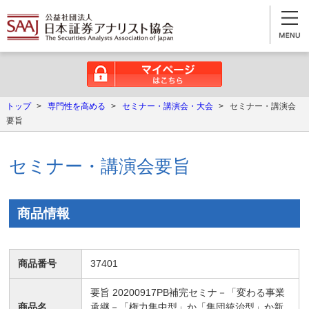
マイページはこちら
トップ
>
専門性を高める
>
セミナー・講演会・大会
>
セミナー・講演会
要旨
セミナー・講演会要旨
商品情報
商品番号
37401
要旨 20200917PB補完セミナ－「変わる事業
商品名
承継－「権力集中型」か「集団統治型」か新