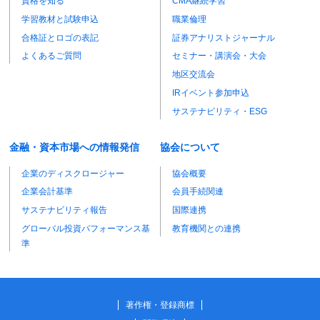
資格を知る
CMA継続学習
学習教材と試験申込
職業倫理
合格証とロゴの表記
証券アナリストジャーナル
よくあるご質問
セミナー・講演会・大会
地区交流会
IRイベント参加申込
サステナビリティ・ESG
金融・資本市場への情報発信
協会について
企業のディスクロージャー
協会概要
企業会計基準
会員手続関連
サステナビリティ報告
国際連携
グローバル投資パフォーマンス基
教育機関との連携
準
著作権・登録商標