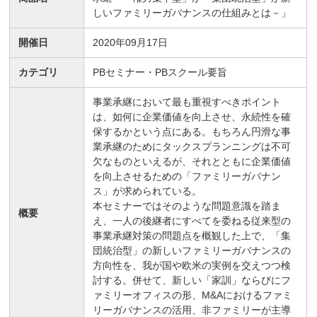
しいファミリーガバナンスの仕組みとは－」
開催日
2020年09月17日
カテゴリ
PBセミナー・PBスクール要旨
事業承継において最も重視すべきポイント
は、如何に企業価値を向上させ、永続性を確
保するかという点にある。もちろん円滑な事
業承継のためにタックスプランニングは不可
欠なものといえるが、それとともに企業価値
を向上させるための「ファミリーガバナン
ス」が求められている。
本セミナーではそのような問題意識を踏ま
概要
え、一人の後継者にすべてを委ねる従来型の
事業承継対策の問題点を概観した上で、「集
団統治型」の新しいファミリーガバナンスの
方向性を、我が国や欧米の実例を交えつつ検
討する。併せて、新しい「家訓」ならびにフ
ァミリーオフィスの形、M&Aにおけるファミ
リーガバナンスの活用、非ファミリーが主導