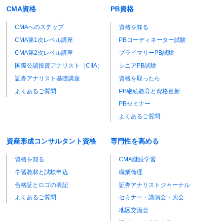
CMA資格
PB資格
CMAへのステップ
資格を知る
CMA第1次レベル講座
PBコーディネーター試験
CMA第2次レベル講座
プライマリーPB試験
国際公認投資アナリスト（CIIA）
シニアPB試験
証券アナリスト基礎講座
資格を取ったら
よくあるご質問
PB継続教育と資格更新
PBセミナー
よくあるご質問
資産形成コンサルタント資格
専門性を高める
資格を知る
CMA継続学習
学習教材と試験申込
職業倫理
合格証とロゴの表記
証券アナリストジャーナル
よくあるご質問
セミナー・講演会・大会
地区交流会