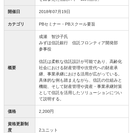
開催日
2018年07月19日
カテゴリ
PBセミナー・PBスクール要旨
成瀬 智沙子氏
みずほ信託銀行 信託フロンティア開発部
参事役
信託は柔軟な信託設計が可能であり、高齢化
概要
社会における財産管理や次世代への財産承
継、事業承継における活用が広がっている。
具体的な例も踏まえながら、信託の仕組みと
機能、そして財産管理や資産・事業承継対策
として信託を活用したソリューションについ
て説明する。
価格
2,200円
資格更新制
度
2
ユニット