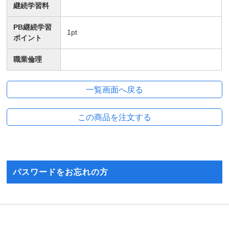
継続学習料
PB継続学習
1
pt
ポイント
職業倫理
パスワードをお忘れの方