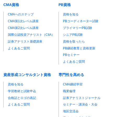
CMA資格
PB資格
CMAへのステップ
資格を知る
CMA第1次レベル講座
PBコーディネーター試験
CMA第2次レベル講座
プライマリーPB試験
国際公認投資アナリスト（CIIA）
シニアPB試験
証券アナリスト基礎講座
資格を取ったら
よくあるご質問
PB継続教育と資格更新
PBセミナー
よくあるご質問
資産形成コンサルタント資格
専門性を高める
資格を知る
CMA継続学習
学習教材と試験申込
職業倫理
合格証とロゴの表記
証券アナリストジャーナル
よくあるご質問
セミナー・講演会・大会
地区交流会