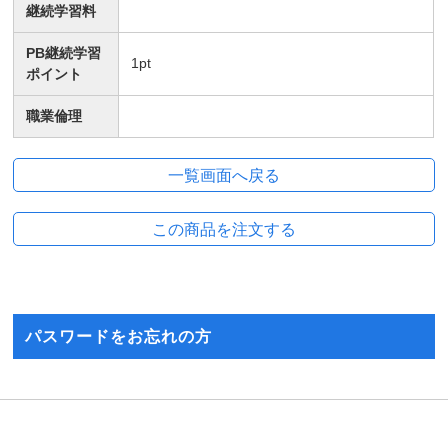
継続学習料
PB継続学習
1
pt
ポイント
職業倫理
パスワードをお忘れの方