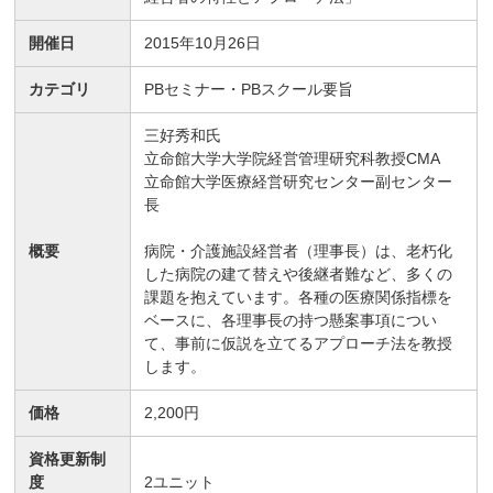
開催日
2015年10月26日
カテゴリ
PBセミナー・PBスクール要旨
三好秀和氏
立命館大学大学院経営管理研究科教授CMA
立命館大学医療経営研究センター副センター
長
概要
病院・介護施設経営者（理事長）は、老朽化
した病院の建て替えや後継者難など、多くの
課題を抱えています。各種の医療関係指標を
ベースに、各理事長の持つ懸案事項につい
て、事前に仮説を立てるアプローチ法を教授
します。
価格
2,200円
資格更新制
度
2
ユニット