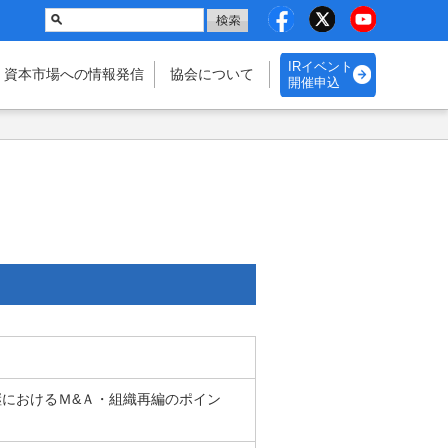
IRイベント
・資本市場
への情報発信
協会に
ついて
開催申込
承継におけるＭ&Ａ・組織再編のポイン