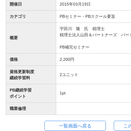
開催日
2015年03月19日
カテゴリ
PBセミナー・PBスクール要旨
宇田川 隆 氏 税理士
税理士法人山田＆パートナーズ パー
概要
PB補完セミナー
価格
2,200円
資格更新制度
2
ユニット
継続学習料
PB継続学習
1
pt
ポイント
職業倫理