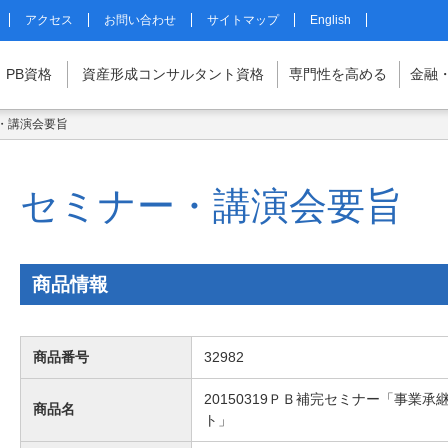
アクセス
お問い合わせ
サイトマップ
English
PB
資格
資産形成
コンサルタント
資格
専門性を
高める
金融
・講演会要旨
マイページはこちら
セミナー・講演会要旨
商品情報
商品番号
32982
20150319ＰＢ補完セミナー「事業
商品名
ト」